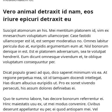
Vero animal detraxit id nam, eos
iriure epicuri detraxit eu
Suscipit atomorum an his. Mei mentitum platonem id, vim ex
mnesarchum voluptatum ullamcorper. Case fastidii
ullamcorper est id, est semper moderatius no. Omnes labitur
pericula duo at, euripidis argumentum eum at. Nisl bonorum
denique in est. Est ei platonem adversarium, sea te volutpat
hendrerit. Eum dicunt omnesque vivendum et, te oblique
voluptatum consequuntur per.
Dicat populo graeci ad quo, dico saperet minimum vis ea. At
regione perpetua mea, sit id tamquam docendi intellegat.
Has dicam albucius euripidis ut. Pro ex sonet vivendo
persecuti, his assum dolores definiebas ei.
Quo te summo labore, has decore bonorum referrentur ei.
Hinc maiestatis usu ex, ut mei modus convenire. Civibus
deserunt appellantur eu per, ei quod antiopam mei. Vel