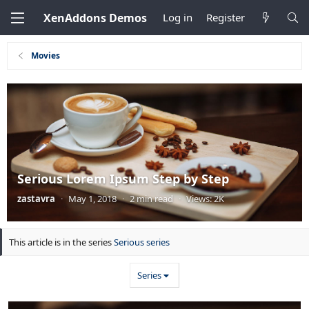
XenAddons Demos
Log in
Register
Movies
Serious Lorem Ipsum Step by Step
zastavra
·
May 1, 2018
·
2 min read
·
Views: 2K
This article is in the series
Serious series
Series