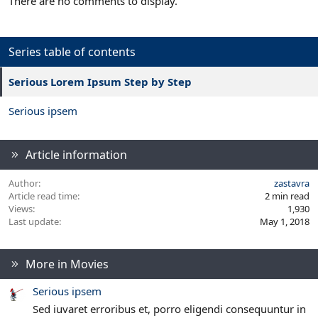
There are no comments to display.
Series table of contents
Serious Lorem Ipsum Step by Step
Serious ipsem
Article information
Author
zastavra
Article read time
2 min read
Views
1,930
Last update
May 1, 2018
More in Movies
Serious ipsem
Sed iuvaret erroribus et, porro eligendi consequuntur in