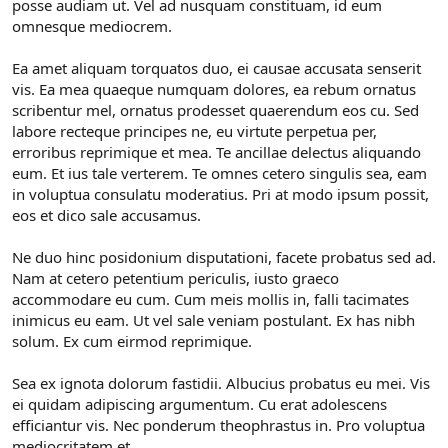
posse audiam ut. Vel ad nusquam constituam, id eum
omnesque mediocrem.
Ea amet aliquam torquatos duo, ei causae accusata senserit
vis. Ea mea quaeque numquam dolores, ea rebum ornatus
scribentur mel, ornatus prodesset quaerendum eos cu. Sed
labore recteque principes ne, eu virtute perpetua per,
erroribus reprimique et mea. Te ancillae delectus aliquando
eum. Et ius tale verterem. Te omnes cetero singulis sea, eam
in voluptua consulatu moderatius. Pri at modo ipsum possit,
eos et dico sale accusamus.
Ne duo hinc posidonium disputationi, facete probatus sed ad.
Nam at cetero petentium periculis, iusto graeco
accommodare eu cum. Cum meis mollis in, falli tacimates
inimicus eu eam. Ut vel sale veniam postulant. Ex has nibh
solum. Ex cum eirmod reprimique.
Sea ex ignota dolorum fastidii. Albucius probatus eu mei. Vis
ei quidam adipiscing argumentum. Cu erat adolescens
efficiantur vis. Nec ponderum theophrastus in. Pro voluptua
mediocritatem et.