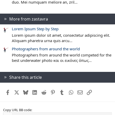
duo. Mei numquam meliore an, zril...
More from zastavra
Lorem Ipsum Step by Step
Lorem ipsum dolor sit amet, consectetur adipiscing elit.
Aliquam pharetra urna quis arcu...
Photographers from around the world
Photographers from around the world competed for the
best underwater photo και οι εικόνες όπως...
Share this article
Facebook
X
Bluesky
LinkedIn
Reddit
Pinterest
Tumblr
WhatsApp
Email
Link
Copy URL BB code