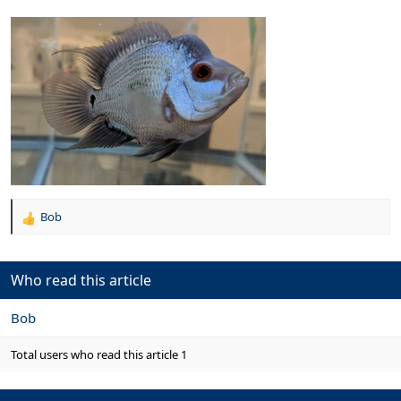
Bob
R
e
a
c
Who read this article
t
i
Bob
o
n
s
Total users who read this article 1
: