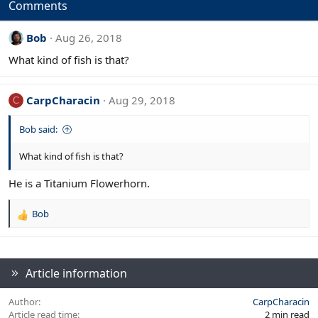
Comments
Bob
Aug 26, 2018
What kind of fish is that?
CarpCharacin
Aug 29, 2018
C
Bob said:
What kind of fish is that?
He is a Titanium Flowerhorn.
Bob
R
e
a
c
t
Article information
i
o
Author
CarpCharacin
n
Article read time
2 min read