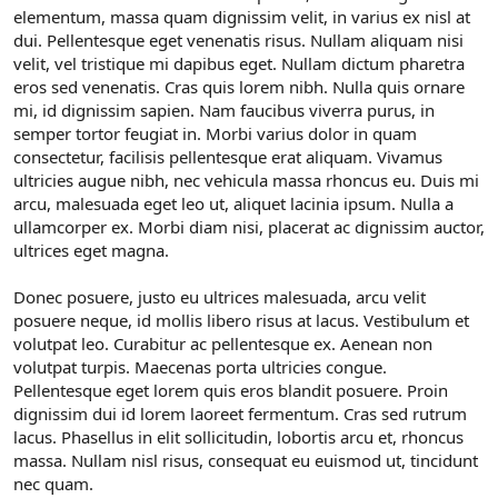
elementum, massa quam dignissim velit, in varius ex nisl at
dui. Pellentesque eget venenatis risus. Nullam aliquam nisi
velit, vel tristique mi dapibus eget. Nullam dictum pharetra
eros sed venenatis. Cras quis lorem nibh. Nulla quis ornare
mi, id dignissim sapien. Nam faucibus viverra purus, in
semper tortor feugiat in. Morbi varius dolor in quam
consectetur, facilisis pellentesque erat aliquam. Vivamus
ultricies augue nibh, nec vehicula massa rhoncus eu. Duis mi
arcu, malesuada eget leo ut, aliquet lacinia ipsum. Nulla a
ullamcorper ex. Morbi diam nisi, placerat ac dignissim auctor,
ultrices eget magna.
Donec posuere, justo eu ultrices malesuada, arcu velit
posuere neque, id mollis libero risus at lacus. Vestibulum et
volutpat leo. Curabitur ac pellentesque ex. Aenean non
volutpat turpis. Maecenas porta ultricies congue.
Pellentesque eget lorem quis eros blandit posuere. Proin
dignissim dui id lorem laoreet fermentum. Cras sed rutrum
lacus. Phasellus in elit sollicitudin, lobortis arcu et, rhoncus
massa. Nullam nisl risus, consequat eu euismod ut, tincidunt
nec quam.