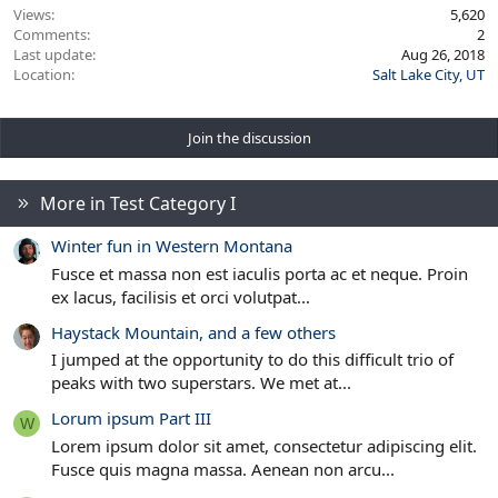
s
Views
5,620
:
Comments
2
Last update
Aug 26, 2018
Location
Salt Lake City, UT
Join the discussion
More in Test Category I
Winter fun in Western Montana
Fusce et massa non est iaculis porta ac et neque. Proin
ex lacus, facilisis et orci volutpat...
Haystack Mountain, and a few others
I jumped at the opportunity to do this difficult trio of
peaks with two superstars. We met at...
Lorum ipsum Part III
W
Lorem ipsum dolor sit amet, consectetur adipiscing elit.
Fusce quis magna massa. Aenean non arcu...