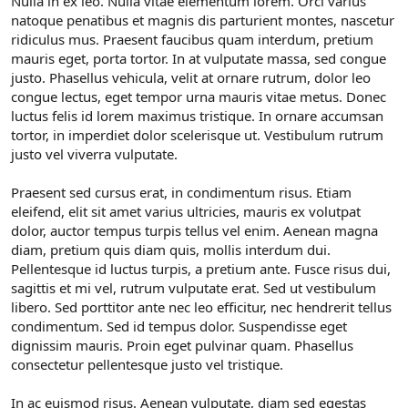
Nulla in ex leo. Nulla vitae elementum lorem. Orci varius
natoque penatibus et magnis dis parturient montes, nascetur
ridiculus mus. Praesent faucibus quam interdum, pretium
mauris eget, porta tortor. In at vulputate massa, sed congue
justo. Phasellus vehicula, velit at ornare rutrum, dolor leo
congue lectus, eget tempor urna mauris vitae metus. Donec
luctus felis id lorem maximus tristique. In ornare accumsan
tortor, in imperdiet dolor scelerisque ut. Vestibulum rutrum
justo vel viverra vulputate.
Praesent sed cursus erat, in condimentum risus. Etiam
eleifend, elit sit amet varius ultricies, mauris ex volutpat
dolor, auctor tempus turpis tellus vel enim. Aenean magna
diam, pretium quis diam quis, mollis interdum dui.
Pellentesque id luctus turpis, a pretium ante. Fusce risus dui,
sagittis et mi vel, rutrum vulputate erat. Sed ut vestibulum
libero. Sed porttitor ante nec leo efficitur, nec hendrerit tellus
condimentum. Sed id tempus dolor. Suspendisse eget
dignissim mauris. Proin eget pulvinar quam. Phasellus
consectetur pellentesque justo vel tristique.
In ac euismod risus. Aenean vulputate, diam sed egestas