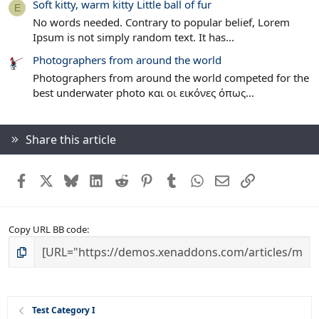
Soft kitty, warm kitty Little ball of fur
E
No words needed. Contrary to popular belief, Lorem
Ipsum is not simply random text. It has...
Photographers from around the world
Photographers from around the world competed for the
best underwater photo και οι εικόνες όπως...
Share this article
Facebook
X
Bluesky
LinkedIn
Reddit
Pinterest
Tumblr
WhatsApp
Email
Link
Copy URL BB code
Test Category I