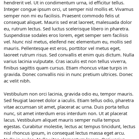
hendrerit vel. Ut in condimentum urna, id efficitur tellus.
Integer congue ipsum orci, ut semper nisl mollis et. Vivamus
semper non mi eu facilisis. Praesent commodo felis ut
consequat aliquet. Mauris sed erat laoreet, malesuada dolor
eu, rutrum lectus. Sed luctus scelerisque libero in pharetra.
Suspendisse sodales eros lorem, eget semper sem facilisis
vel. Nunc nisl metus, eleifend nec elementum eu, mollis sed
mauris. Pellentesque est eros, porttitor vel metus eget,
laoreet rutrum risus. Sed convallis et enim quis dictum. Nulla
varius lacinia vulputate. Cras iaculis est non tellus viverra,
finibus sagittis quam cursus. Etiam rhoncus vitae turpis in
gravida. Donec convallis nisi in nunc pretium ultrices. Donec
ac velit nibh.
Vestibulum non orci lacinia, gravida odio eu, tempor mauris.
Sed feugiat laoreet dolor a iaculis. Etiam tellus odio, pharetra
vitae accumsan sit amet, placerat ac urna. Duis porta tellus
nunc, sit amet interdum eros interdum non. Ut at placerat
lacus. Vestibulum aliquet mauris semper nulla tempus
egestas. Curabitur molestie, lectus ac tempus tincidunt, lectus
nisl rhoncus ipsum, in consequat lectus massa eget arcu.