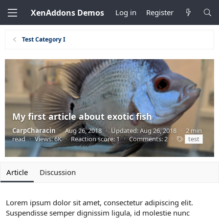
XenAddons Demos
Log in
Register
Test Category I
My first article about exotic fish
CarpCharacin
·
Aug 26, 2018
·
Updated:
Aug 26, 2018
·
2 min
T
read
·
Views: 6K
·
Reaction score: 1
·
Comments: 2
·
test
a
g
s
Article
Discussion
Lorem ipsum dolor sit amet, consectetur adipiscing elit.
Suspendisse semper dignissim ligula, id molestie nunc